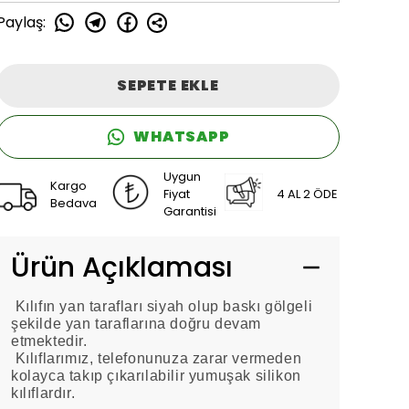
Paylaş
:
SEPETE EKLE
WHATSAPP
Uygun
Kargo
Fiyat
4 AL 2 ÖDE
Bedava
Garantisi
Ürün Açıklaması
Kılıfın yan tarafları siyah olup baskı gölgeli
şekilde yan taraflarına doğru devam
etmektedir.
Kılıflarımız, telefonunuza zarar vermeden
kolayca takıp çıkarılabilir yumuşak silikon
kılıflardır.