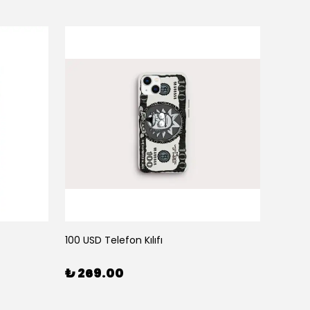
100 USD Telefon Kılıfı
111 Tele
₺ 269.00
₺ 26