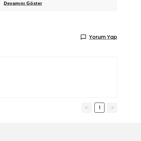
Devamını Göster
Yorum Yap
1