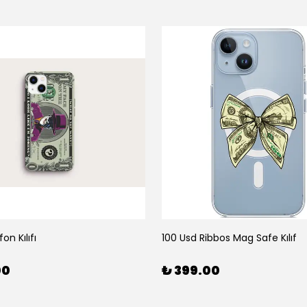
on Kılıfı
100 Usd Ribbos Mag Safe Kılıf
00
₺ 399.00