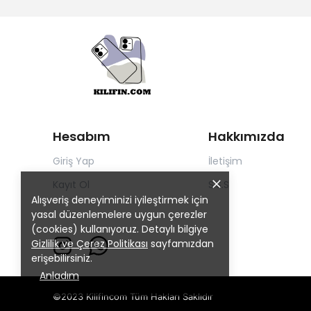
Hesabım
Hakkımızda
Giriş Yap
İletişim
Kayıt Ol
S.S.S
Alışveriş deneyiminizi iyileştirmek için
yasal düzenlemelere uygun çerezler
(cookies) kullanıyoruz. Detaylı bilgiye
Gizlilik ve Çerez Politikası
sayfamızdan
erişebilirsiniz.
Anladım
©2023 Kilifincom Tüm Hakları Saklıdır