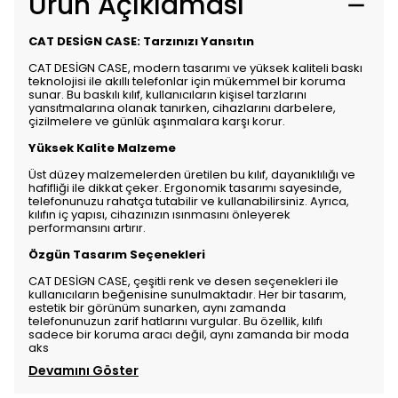
Ürün Açıklaması
CAT DESİGN CASE: Tarzınızı Yansıtın
CAT DESİGN CASE, modern tasarımı ve yüksek kaliteli baskı
teknolojisi ile akıllı telefonlar için mükemmel bir koruma
sunar. Bu baskılı kılıf, kullanıcıların kişisel tarzlarını
yansıtmalarına olanak tanırken, cihazlarını darbelere,
çizilmelere ve günlük aşınmalara karşı korur.
Yüksek Kalite Malzeme
Üst düzey malzemelerden üretilen bu kılıf, dayanıklılığı ve
hafifliği ile dikkat çeker. Ergonomik tasarımı sayesinde,
telefonunuzu rahatça tutabilir ve kullanabilirsiniz. Ayrıca,
kılıfın iç yapısı, cihazınızın ısınmasını önleyerek
performansını artırır.
Özgün Tasarım Seçenekleri
CAT DESİGN CASE, çeşitli renk ve desen seçenekleri ile
kullanıcıların beğenisine sunulmaktadır. Her bir tasarım,
estetik bir görünüm sunarken, aynı zamanda
telefonunuzun zarif hatlarını vurgular. Bu özellik, kılıfı
sadece bir koruma aracı değil, aynı zamanda bir moda
aks
Devamını Göster