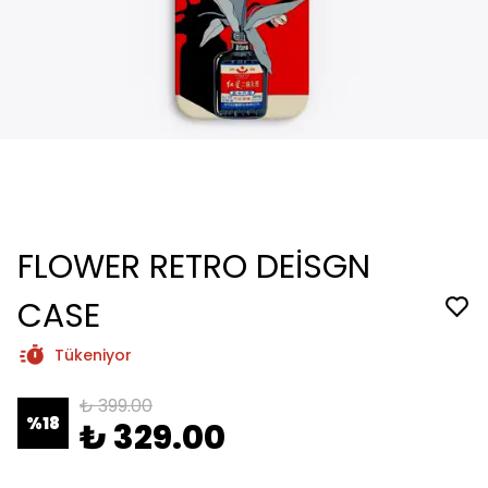
FLOWER RETRO DEİSGN
CASE
Tükeniyor
₺ 399.00
%
18
₺ 329.00