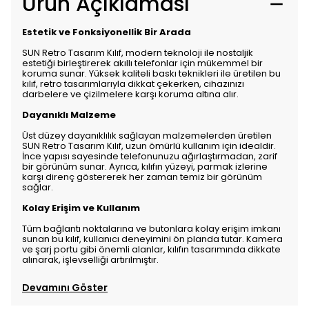
Ürün Açıklaması
Estetik ve Fonksiyonellik Bir Arada
SUN Retro Tasarım Kılıf, modern teknoloji ile nostaljik
estetiği birleştirerek akıllı telefonlar için mükemmel bir
koruma sunar. Yüksek kaliteli baskı teknikleri ile üretilen bu
kılıf, retro tasarımlarıyla dikkat çekerken, cihazınızı
darbelere ve çizilmelere karşı koruma altına alır.
Dayanıklı Malzeme
Üst düzey dayanıklılık sağlayan malzemelerden üretilen
SUN Retro Tasarım Kılıf, uzun ömürlü kullanım için idealdir.
İnce yapısı sayesinde telefonunuzu ağırlaştırmadan, zarif
bir görünüm sunar. Ayrıca, kılıfın yüzeyi, parmak izlerine
karşı direnç göstererek her zaman temiz bir görünüm
sağlar.
Kolay Erişim ve Kullanım
Tüm bağlantı noktalarına ve butonlara kolay erişim imkanı
sunan bu kılıf, kullanıcı deneyimini ön planda tutar. Kamera
ve şarj portu gibi önemli alanlar, kılıfın tasarımında dikkate
alınarak, işlevselliği artırılmıştır.
Devamını Göster