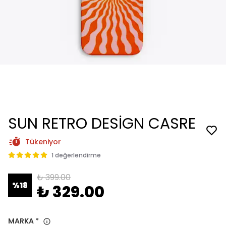
SUN RETRO DESİGN CASRE
Tükeniyor
1 değerlendirme
₺ 399.00
%
18
₺ 329.00
MARKA
*