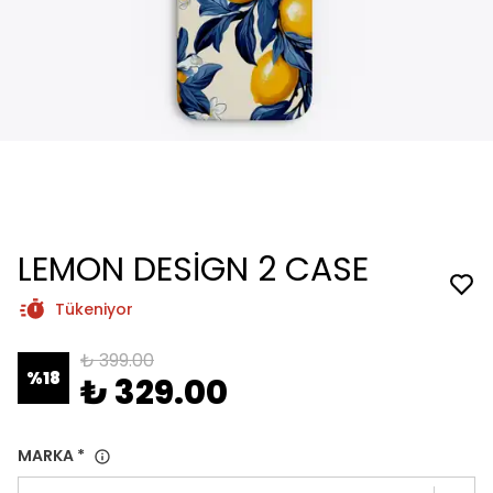
LEMON DESİGN 2 CASE
Tükeniyor
₺ 399.00
%
18
₺ 329.00
MARKA
*