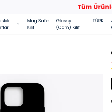
Tüm Ürünlerde 4 AL 2 ÖDE...
skılı
Mag Safe
Glossy
TÜRK
lıflar
Kılıf
(Cam) Kılıf