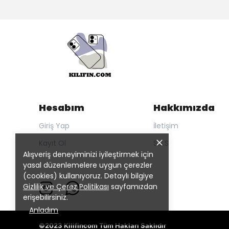
Hesabım
Hakkımızda
Giriş Yap
İletişim
Kayıt Ol
S.S.S
Alışveriş deneyiminizi iyileştirmek için
yasal düzenlemelere uygun çerezler
(cookies) kullanıyoruz. Detaylı bilgiye
Gizlilik ve Çerez Politikası
sayfamızdan
erişebilirsiniz.
Anladım
©2023 Kilifincom Tüm Hakları Saklıdır