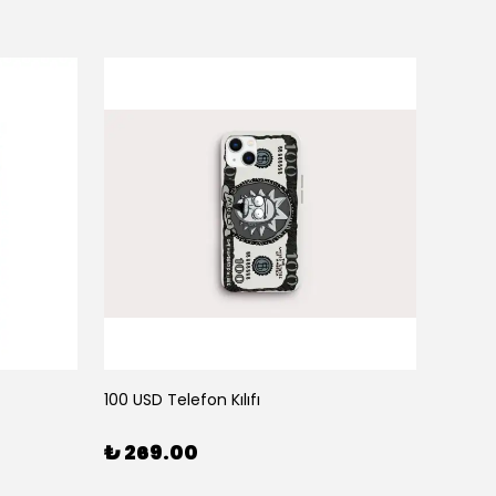
100 USD Telefon Kılıfı
111 Tele
₺ 269.00
₺ 26