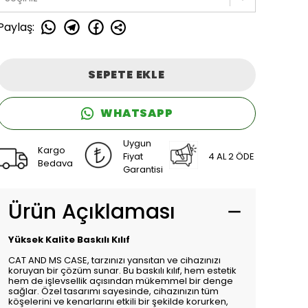
Paylaş
:
SEPETE EKLE
WHATSAPP
Uygun
Kargo
Fiyat
4 AL 2 ÖDE
Bedava
Garantisi
Ürün Açıklaması
Yüksek Kalite Baskılı Kılıf
CAT AND MS CASE, tarzınızı yansıtan ve cihazınızı
koruyan bir çözüm sunar. Bu baskılı kılıf, hem estetik
hem de işlevsellik açısından mükemmel bir denge
sağlar. Özel tasarımı sayesinde, cihazınızın tüm
köşelerini ve kenarlarını etkili bir şekilde korurken,