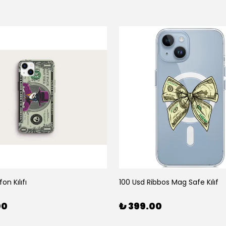
on Kılıfı
100 Usd Ribbos Mag Safe Kılıf
00
₺ 399.00