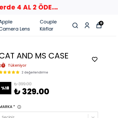
Apple
Couple
0
Camera Lens
Kılıflar
CAT AND MS CASE
Tükeniyor
2 değerlendirme
₺ 399.00
%
18
₺ 329.00
MARKA
*
Seçiniz