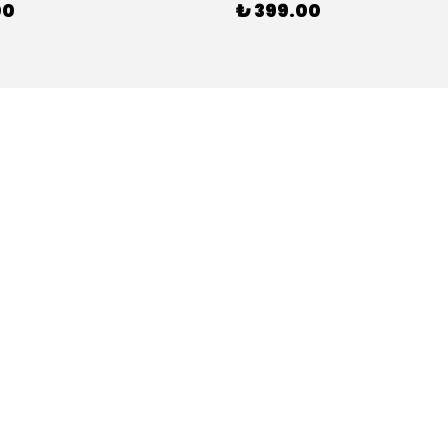
00
₺ 399.00