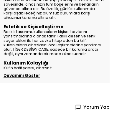
sayesinde, cihazınızın tüm köşelerini ve kenarlarını
güvence altına alır. Bu özellik, günlük kullanımda
karşılaşabileceğiniz olumsuz durumlara karşı
cihazınızı koruma altına alır.
Estetik ve Kişiselleştirme
Baskılı tasarımı, kullanıcıların kişisel tarzlarını
yansıtmalarına olanak tanır. Farklı desen ve renk
seçenekleri ile her zevke hitap eden bu kılıf,
kullanıcıların cihazlarını özelleştirmelerine yardımcı
olur. TİGER DESİGN CASE, sadece bir koruma aracı
değil, aynı zamanda bir moda aksesuarıdır.
Kullanım Kolaylığı
Kılıfın hafif yapısı, cihazın t
Devamını Göster
Yorum Yap