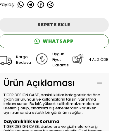
Paylaş
:
SEPETE EKLE
WHATSAPP
Uygun
Kargo
Fiyat
4 AL 2 ÖDE
Bedava
Garantisi
Ürün Açıklaması
TİGER DESİGN CASE, baskılı kılıflar kategorisinde öne
çıkan bir üründür ve kullanıcıların tarzını yansıtma
imkanı sunar. Bu kılıf, yüksek kaliteli malzemelerden
üretilmiş olup, cihazınızı dış etkenlerden korurken
aynı zamanda estetik bir görünüm sağlar.
Dayanıklılık ve Koruma
TİGER DESİGN CASE, darbelere ve çizilmelere karşı
üstün koruma sunan bir yapıya sahiptir. Özel tasarımı