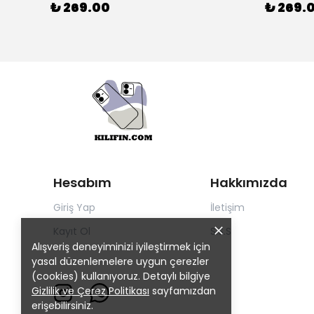
₺ 269.00
₺ 269.
Hesabım
Hakkımızda
Giriş Yap
İletişim
Kayıt Ol
S.S.S
Alışveriş deneyiminizi iyileştirmek için
yasal düzenlemelere uygun çerezler
(cookies) kullanıyoruz. Detaylı bilgiye
Gizlilik ve Çerez Politikası
sayfamızdan
erişebilirsiniz.