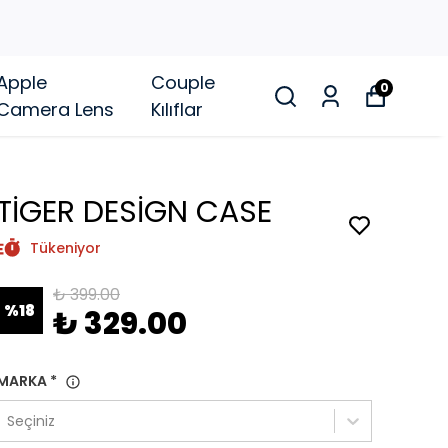
Apple
Couple
0
Camera Lens
Kılıflar
TİGER DESİGN CASE
Tükeniyor
₺ 399.00
%
18
₺ 329.00
MARKA
*
Seçiniz