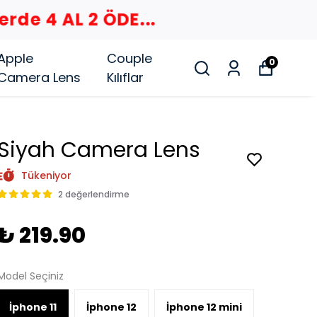
Apple
Couple
0
Camera Lens
Kılıflar
Siyah Camera Lens
Tükeniyor
2 değerlendirme
₺ 219.90
Model Seçiniz
İphone 11
İphone 12
İphone 12 mini