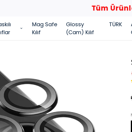
Tüm Ürünlerde 4 AL 2 ÖDE...
skılı
Mag Safe
Glossy
TÜRK
lıflar
Kılıf
(Cam) Kılıf