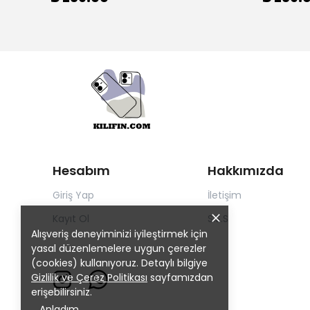
Hesabım
Hakkımızda
Giriş Yap
İletişim
Kayıt Ol
S.S.S
Alışveriş deneyiminizi iyileştirmek için
yasal düzenlemelere uygun çerezler
(cookies) kullanıyoruz. Detaylı bilgiye
Gizlilik ve Çerez Politikası
sayfamızdan
erişebilirsiniz.
Anladım