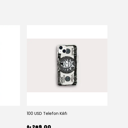
100 USD Telefon Kılıfı
111 Tele
₺ 269.00
₺ 26