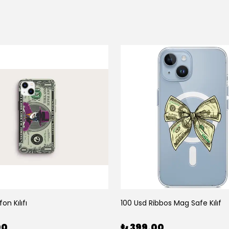
on Kılıfı
100 Usd Ribbos Mag Safe Kılıf
00
₺ 399.00