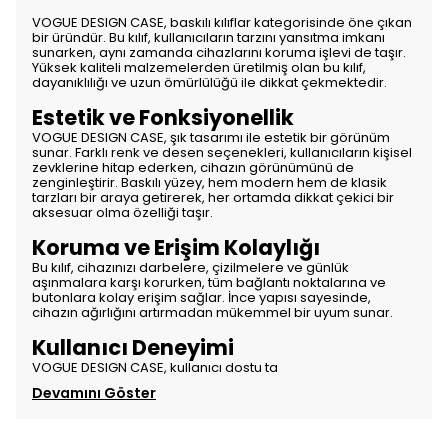
VOGUE DESIGN CASE, baskılı kılıflar kategorisinde öne çıkan
bir üründür. Bu kılıf, kullanıcıların tarzını yansıtma imkanı
sunarken, aynı zamanda cihazlarını koruma işlevi de taşır.
Yüksek kaliteli malzemelerden üretilmiş olan bu kılıf,
dayanıklılığı ve uzun ömürlülüğü ile dikkat çekmektedir.
Estetik ve Fonksiyonellik
VOGUE DESIGN CASE, şık tasarımı ile estetik bir görünüm
sunar. Farklı renk ve desen seçenekleri, kullanıcıların kişisel
zevklerine hitap ederken, cihazın görünümünü de
zenginleştirir. Baskılı yüzey, hem modern hem de klasik
tarzları bir araya getirerek, her ortamda dikkat çekici bir
aksesuar olma özelliği taşır.
Koruma ve Erişim Kolaylığı
Bu kılıf, cihazınızı darbelere, çizilmelere ve günlük
aşınmalara karşı korurken, tüm bağlantı noktalarına ve
butonlara kolay erişim sağlar. İnce yapısı sayesinde,
cihazın ağırlığını artırmadan mükemmel bir uyum sunar.
Kullanıcı Deneyimi
VOGUE DESIGN CASE, kullanıcı dostu ta
Devamını Göster